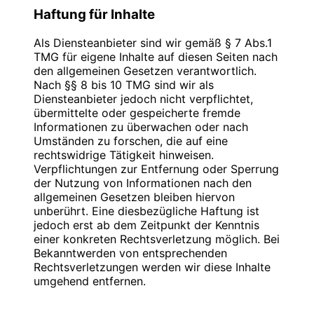
Mobil: +49 176 277 50 500
entnehmen Sie unserer unter diesem Text
Haftung für Inhalte
aufgeführten Datenschutzerklärung.
Inhaber: Christian Hinzmann
Als Diensteanbieter sind wir gemäß § 7 Abs.1
Datenerfassung auf dieser Website
TMG für eigene Inhalte auf diesen Seiten nach
Umsatzsteuer-Identifikationsnummer gemäß
Wer ist verantwortlich für die Datenerfassung
den allgemeinen Gesetzen verantwortlich.
§27 a Umsatzsteuergesetz:
auf dieser Website?
Nach §§ 8 bis 10 TMG sind wir als
DE 283623660
Diensteanbieter jedoch nicht verpflichtet,
Die Datenverarbeitung auf dieser Website
übermittelte oder gespeicherte fremde
erfolgt durch den Websitebetreiber. Dessen
Informationen zu überwachen oder nach
Kontaktdaten können Sie dem Impressum
Verantwortlich für den Inhalt nach § 55 Abs. 2
Umständen zu forschen, die auf eine
dieser Website entnehmen.
RStV:
rechtswidrige Tätigkeit hinweisen.
Verpflichtungen zur Entfernung oder Sperrung
Wie erfassen wir Ihre Daten?
Name: Christian Hinzmann
der Nutzung von Informationen nach den
Strasse: Friedhofsweg 5
allgemeinen Gesetzen bleiben hiervon
Ihre Daten werden zum einen dadurch erhoben,
PLZ/Ort: 12529 Großziethen
unberührt. Eine diesbezügliche Haftung ist
dass Sie uns diese mitteilen. Hierbei kann es
E-Mail: info@blauweb.de
jedoch erst ab dem Zeitpunkt der Kenntnis
sich z. B. um Daten handeln, die Sie in ein
Telefon: +49 3379 591 001
einer konkreten Rechtsverletzung möglich. Bei
Kontaktformular eingeben.
Telefax: +49 3379 591 002
Bekanntwerden von entsprechenden
Mobil: +49 176 277 50 500
Rechtsverletzungen werden wir diese Inhalte
Andere Daten werden automatisch beim
umgehend entfernen.
Besuch der Website durch unsere IT-Systeme
erfasst. Das sind vor allem technische Daten
Quellenangaben für die verwendeten Bilder
Haftung für Links
(z. B. Internetbrowser, Betriebssystem oder
und Grafiken: