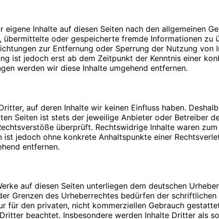
 dieser Website?
Bitte
PIN
eingeben
durch den Websitebetreiber. Dessen Kontaktdaten können S
r eigene Inhalte auf diesen Seiten nach den allgemeinen G
a Umsatzsteuergesetz:
tet, übermittelte oder gespeicherte fremde Informationen 
pflichtungen zur Entfernung oder Sperrung der Nutzung von
e uns diese mitteilen. Hierbei kann es sich z. B. um Daten 
ung ist jedoch erst ab dem Zeitpunkt der Kenntnis einer ko
gen werden wir diese Inhalte umgehend entfernen.
:
bsite durch unsere IT-Systeme erfasst. Das sind vor allem
 Erfassung dieser Daten erfolgt automatisch, sobald Sie die
itter, auf deren Inhalte wir keinen Einfluss haben. Deshal
en Seiten ist stets der jeweilige Anbieter oder Betreiber de
chtsverstöße überprüft. Rechtswidrige Inhalte waren zum Z
 Bereitstellung der Website zu gewährleisten. Andere Daten
ten ist jedoch ohne konkrete Anhaltspunkte einer Rechtsver
ehend entfernen.
ft über Herkunft, Empfänger und Zweck Ihrer gespeicherten
afiken:
öschung dieser Daten zu verlangen. Hierzu sowie zu weite
 Werke auf diesen Seiten unterliegen dem deutschen Urheberr
Adresse an uns wenden. Des Weiteren steht Ihnen ein Besc
der Grenzen des Urheberrechtes bedürfen der schriftlichen
ur für den privaten, nicht kommerziellen Gebrauch gestattet
Dritter beachtet. Insbesondere werden Inhalte Dritter als s