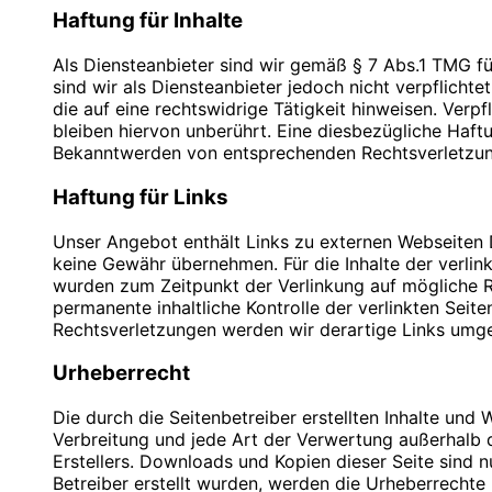
Wer ist verantwortlich für die Datenerfassung auf
Haftung für Inhalte
Inhaber: Christian Hinzmann
Die Datenverarbeitung auf dieser Website erfolgt 
Als Diensteanbieter sind wir gemäß § 7 Abs.1 TMG fü
Umsatzsteuer-Identifikationsnummer gemäß §27 
sind wir als Diensteanbieter jedoch nicht verpflich
Wie erfassen wir Ihre Daten?
die auf eine rechtswidrige Tätigkeit hinweisen. Ver
DE 283623660
Ihre Daten werden zum einen dadurch erhoben, dass Si
bleiben hiervon unberührt. Eine diesbezügliche Haft
eingeben.
Bekanntwerden von entsprechenden Rechtsverletzun
Verantwortlich für den Inhalt nach § 55 Abs. 2 RStV
Andere Daten werden automatisch beim Besuch der We
Haftung für Links
Betriebssystem oder Uhrzeit des Seitenaufrufs). Die
Name: Christian Hinzmann
Strasse: Friedhofsweg 5
Unser Angebot enthält Links zu externen Webseiten Dr
Wofür nutzen wir Ihre Daten?
PLZ/Ort: 12529 Großziethen
keine Gewähr übernehmen. Für die Inhalte der verlinkt
E-Mail: info@blauweb.de
wurden zum Zeitpunkt der Verlinkung auf mögliche Re
Ein Teil der Daten wird erhoben, um eine fehlerfreie
Telefon: +49 3379 591 001
permanente inhaltliche Kontrolle der verlinkten Sei
verwendet werden.
Telefax: +49 3379 591 002
Rechtsverletzungen werden wir derartige Links umg
Mobil: +49 176 277 50 500
Welche Rechte haben Sie bezüglich Ihrer Daten?
Urheberrecht
Sie haben jederzeit das Recht unentgeltlich Auskun
Quellenangaben für die verwendeten Bilder und Gr
haben außerdem ein Recht, die Berichtigung oder L
Die durch die Seitenbetreiber erstellten Inhalte und
sich jederzeit unter der im Impressum angegebenen 
Verbreitung und jede Art der Verwertung außerhalb 
traffic-mindmap.de
Aufsichtsbehörde zu.
Erstellers. Downloads und Kopien dieser Seite sind n
Betreiber erstellt wurden, werden die Urheberrechte 