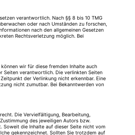
ie dem Impressum dieser Website entnehmen.
esetzen verantwortlich. Nach §§ 8 bis 10 TMG
zu überwachen oder nach Umständen zu forschen,
 Informationen nach den allgemeinen Gesetzen
handeln, die Sie in ein Kontaktformular
nkreten Rechtsverletzung möglich. Bei
 technische Daten (z. B. Internetbrowser,
se Website betreten.
b können wir für diese fremden Inhalte auch
r Seiten verantwortlich. Die verlinkten Seiten
eitpunkt der Verlinkung nicht erkennbar. Eine
 können zur Analyse Ihres Nutzerverhaltens
letzung nicht zumutbar. Bei Bekanntwerden von
 personenbezogenen Daten zu erhalten. Sie
ren Fragen zum Thema Datenschutz können Sie
echt. Die Vervielfältigung, Bearbeitung,
hwerderecht bei der zuständigen
 Zustimmung des jeweiligen Autors bzw.
. Soweit die Inhalte auf dieser Seite nicht vom
olche gekennzeichnet. Sollten Sie trotzdem auf