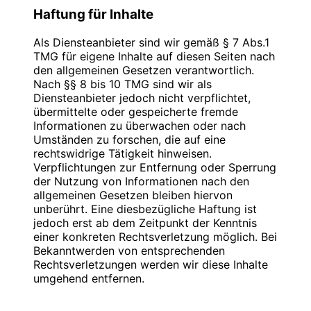
Mobil: +49 176 277 50 500
entnehmen Sie unserer unter diesem Text
Haftung für Inhalte
aufgeführten Datenschutzerklärung.
Inhaber: Christian Hinzmann
Als Diensteanbieter sind wir gemäß § 7 Abs.1
Datenerfassung auf dieser Website
TMG für eigene Inhalte auf diesen Seiten nach
Umsatzsteuer-Identifikationsnummer gemäß
Wer ist verantwortlich für die Datenerfassung
den allgemeinen Gesetzen verantwortlich.
§27 a Umsatzsteuergesetz:
auf dieser Website?
Nach §§ 8 bis 10 TMG sind wir als
DE 283623660
Diensteanbieter jedoch nicht verpflichtet,
Die Datenverarbeitung auf dieser Website
übermittelte oder gespeicherte fremde
erfolgt durch den Websitebetreiber. Dessen
Informationen zu überwachen oder nach
Kontaktdaten können Sie dem Impressum
Verantwortlich für den Inhalt nach § 55 Abs. 2
Umständen zu forschen, die auf eine
dieser Website entnehmen.
RStV:
rechtswidrige Tätigkeit hinweisen.
Verpflichtungen zur Entfernung oder Sperrung
Wie erfassen wir Ihre Daten?
Name: Christian Hinzmann
der Nutzung von Informationen nach den
Strasse: Friedhofsweg 5
allgemeinen Gesetzen bleiben hiervon
Ihre Daten werden zum einen dadurch erhoben,
PLZ/Ort: 12529 Großziethen
unberührt. Eine diesbezügliche Haftung ist
dass Sie uns diese mitteilen. Hierbei kann es
E-Mail: info@blauweb.de
jedoch erst ab dem Zeitpunkt der Kenntnis
sich z. B. um Daten handeln, die Sie in ein
Telefon: +49 3379 591 001
einer konkreten Rechtsverletzung möglich. Bei
Kontaktformular eingeben.
Telefax: +49 3379 591 002
Bekanntwerden von entsprechenden
Mobil: +49 176 277 50 500
Rechtsverletzungen werden wir diese Inhalte
Andere Daten werden automatisch beim
umgehend entfernen.
Besuch der Website durch unsere IT-Systeme
erfasst. Das sind vor allem technische Daten
Quellenangaben für die verwendeten Bilder
Haftung für Links
(z. B. Internetbrowser, Betriebssystem oder
und Grafiken: